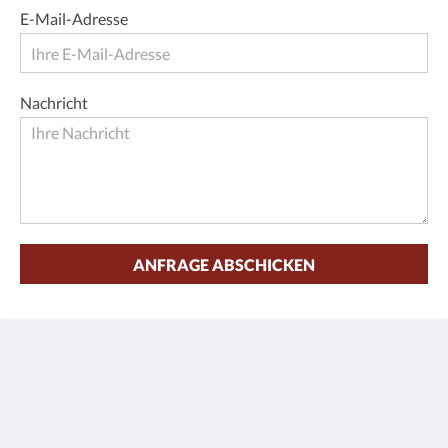
E-Mail-Adresse
Nachricht
ANFRAGE ABSCHICKEN
Hotel Ladenmühle
Bielatalstraße 1
Altenberg OT Hirschsprung Sachsen 01773
Germany