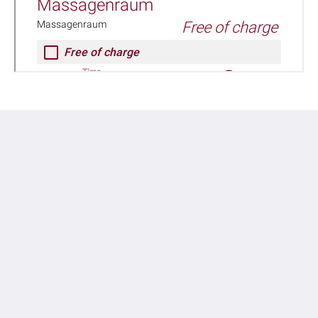
Hotel Ladenmühle
Bielatalstraße 1
Altenberg OT Hirschsprung Sachsen 01773
Germany
+49 158 886 52172
hotel@hotel-ladenmuehle.de
Soziale Medien