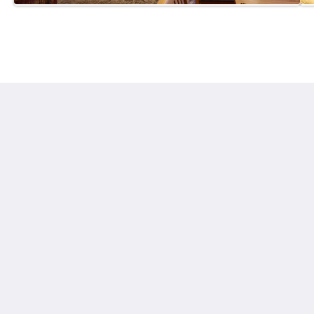
Hotel Ladenmühle
Bielatalstraße 1
Altenberg OT Hirschsprung Sachsen 01773
Germany
+49 158 886 52172
hotel@hotel-ladenmuehle.de
Soziale Medien